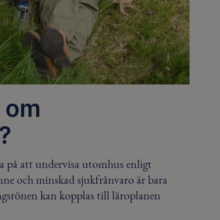
n om
?
a på att undervisa utomhus enligt
inne och minskad sjukfrånvaro är bara
ngsrönen kan kopplas till läroplanen