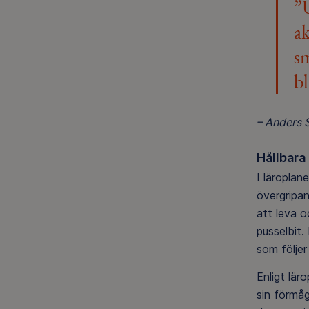
”U
ak
sm
bl
– Anders 
Hållbara
I läroplan
övergripan
att leva o
pusselbit.
som följer
Enligt lär
sin förmåg