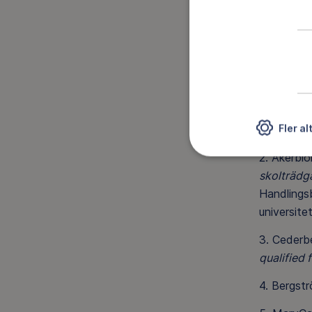
En me
Noter
1. Faskung
utomhusun
Fler al
Tankesme
2. Åkerbl
skolträdg
Handlingsb
universite
3.
Cederbe
qualified 
4. Bergstr