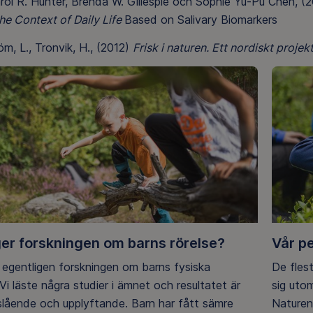
rol R. Hunter, Brenda W. Gillespie och Sophie Yu-Pu Chen, (
the Context of Daily Life
Based on Salivary Biomarkers
öm, L., Tronvik, H., (2012)
Frisk i naturen. Ett nordiskt projekt
er forskningen om barns rörelse?
Vår p
 egentligen forskningen om barns fysiska
De flest
 Vi läste några studier i ämnet och resultatet är
sig uto
lående och upplyftande. Barn har fått sämre
Naturen 