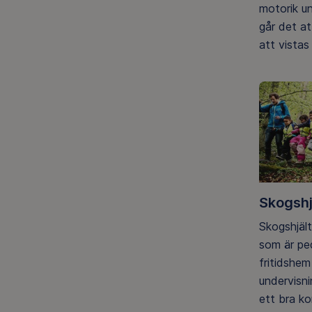
motorik un
går det a
att vistas 
Skogshj
Skogshjält
som är pe
fritidshe
undervisni
ett bra ko