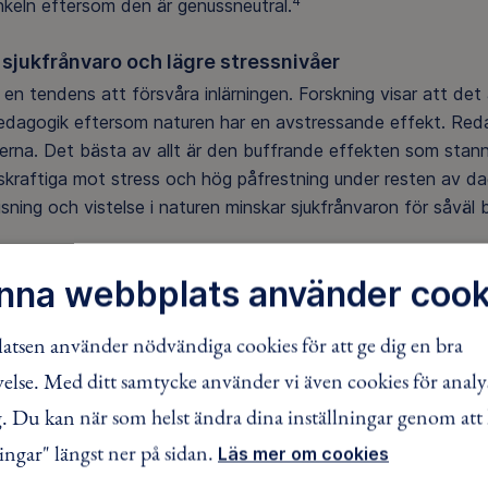
4
nkeln eftersom den är genussneutral.
sjukfrånvaro och lägre stressnivåer
 en tendens att försvåra inlärningen. Forskning visar att det 
dagogik eftersom naturen har en avstressande effekt. Redan
erna. Det bästa av allt är den buffrande effekten som stann
kraftiga mot stress och hög påfrestning under resten av da
sning och vistelse i naturen minskar sjukfrånvaron för såväl
nna webbplats använder cook
ördelar med utomhusundervisning enligt fors
iv effekt på inlärningsförmåga, arbetsminne och skolprestati
tsen använder nödvändiga cookies för att ge dig en bra
studiemotivationen, förbättrar självkänslan, impulskontroll
lse. Med ditt samtycke använder vi även cookies för analy
 Du kan när som helst ändra dina inställningar genom att 
r ut skillnader mellan hög- och lågpresterande barn
ingar" längst ner på sidan.
Läs mer om cookies
r stressnivåer och minskar sjukfrånvaron