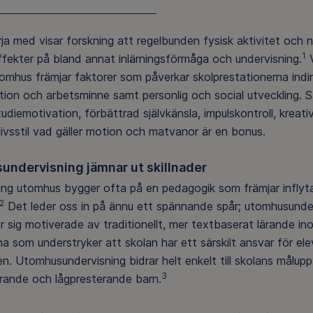
örja med visar forskning att regelbunden fysisk aktivitet och
1
ffekter på bland annat inlärningsförmåga och undervisning.
V
omhus främjar faktorer som påverkar skolprestationerna indir
ion och arbetsminne samt personlig och social utveckling. S
studiemotivation, förbättrad självkänsla, impulskontroll, kre
ivsstil vad gäller motion och matvanor är en bonus.
ndervisning jämnar ut skillnader
ng utomhus bygger ofta på en pedagogik som främjar inflyta
2
Det leder oss in på ännu ett spännande spår; utomhusunder
r sig motiverade av traditionellt, mer textbaserat lärande ino
na som understryker att skolan har ett särskilt ansvar för el
en. Utomhusundervisning bidrar helt enkelt till skolans målupp
3
rande och lågpresterande barn.