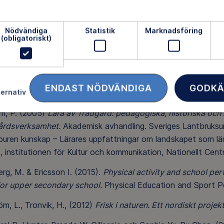
r hälsosam livsstil på köpet
Nödvändiga
Statistik
Marknadsföring
(obligatoriskt)
er, J., Szczepanski, A., Åkerblom, P. (2018)
Klassrum med hi
dervisning betyder för lärande i grundskolan.
Linköpings uni
ENDAST NÖDVÄNDIGA
GODKÄ
ternativ
djan Movium.
om, P. (2005)
Lära av Trädgård: pedagogiska, historiska och
årdsverksamhet.
Akademisk avhandling. Sveriges Lantbruksuni
uren kunskap – Lärares uppfattningar om landskapet som lära
t, institutionen för Kultur och kommunikation, Nationellt Ce
rg, M. & Ericsson I. (2015).
Physical activity and school pe
for upper secondary school.
Physical Education and Sport P
öm, L., Tronvik, H., (2012)
Frisk i naturen. Ett nordiskt projekt