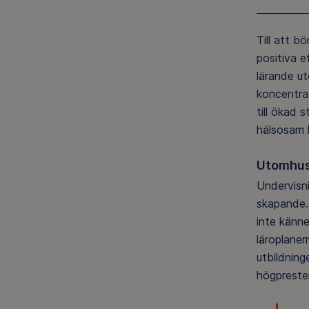
Till att b
positiva e
lärande ut
koncentrat
till ökad 
hälsosam l
Utomhusu
Undervisni
skapande.
inte känne
läroplaner
utbildning
högpreste