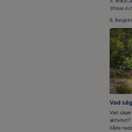
5. MaryCa
Stress in 
6. Bergstr
Vad säg
Vad säger
aktivitet?
både neds