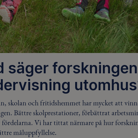
 säger forskninge
dervisning utomhus
n, skolan och fritidshemmet har mycket att vinn
gen. Bättre skolprestationer, förbättrat arbetsm
 fördelarna. Vi har tittat närmare på hur forskni
ättre måluppfyllelse.