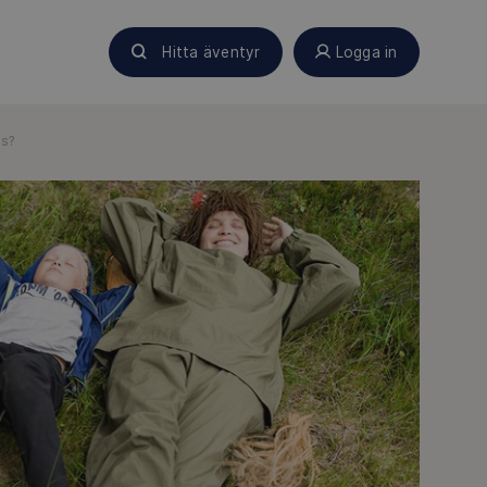
Hitta äventyr
Logga in
us?