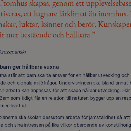
tomhus skapas, genom ett upplevelsebaser
tiveras, ett lugnare lärklimat än inomhus. 
akar, luktar, känner och berör. Kunskaper
ir mer bestående och hållbara.”
Szczepanski
 barn ger hållbara vuxna
erna står att barn ska ta ansvar för en hållbar utveckling och s
de och globala miljöfrågor. Undervisningen ska bland annat 
ch arbeta kan anpassas för att skapa hållbar utveckling. Hä
 Barn som tidigt får en relation till naturen bygger upp en re
 med livet ut.
oplanerna ska skolan dessutom arbeta för jämställdhet så att
a och sina intressen på lika villkor oberoende av könstillhöri