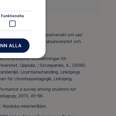
Funktionella
mlen som tak
.
En kunskapsöversikt om vad
versitet, Sveriges lantbruksuniversitet och
NN ALLA
 kommunikativa förutsättningar för
versitet, Uppsala. ; Szczepanski, A., (2008).
ndemiljö. Licentiatavhandling. Linköpings
ntrum för Utomhuspedagogik, Linköping.
rformance: a survey among students not
edagogy, 20(1), 45-66.
.
Nordiska ministerrådet.