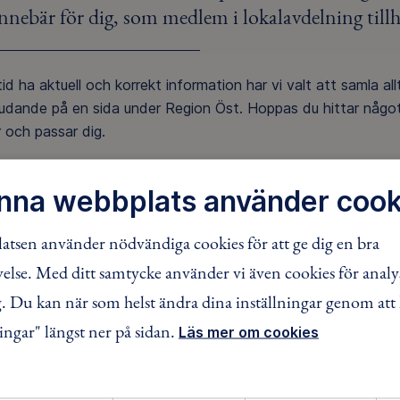
innebär för dig, som medlem i lokalavdelning til
tid ha aktuell och korrekt information har vi valt att samla all
judande på en sida under Region Öst. Hoppas du hittar någo
r och passar dig.
on och erbjudande från Isaberg Mountain Resort
nna webbplats använder cook
FACEBOOK
TWITTER
LINKEDIN
tsen använder nödvändiga cookies för att ge dig en bra
lse. Med ditt samtycke använder vi även cookies för analy
 Du kan när som helst ändra dina inställningar genom att 
ingar" längst ner på sidan.
Läs mer om cookies