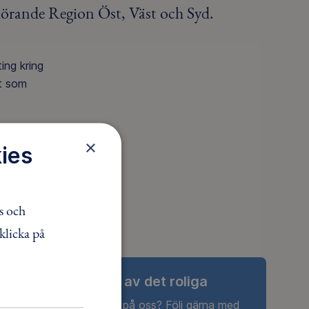
lhörande Region Öst, Väst och Syd.
ting kring
t som
×
ies
s och
klicka på
Ta del av det roliga
Nyfiken på oss? Följ gärna med