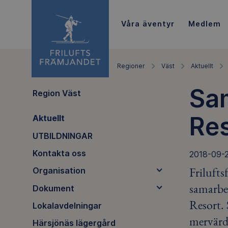
Våra äventyr
Medlem
Regioner
Väst
Aktuellt
Sa
Region Väst
Re
Aktuellt
UTBILDNINGAR
Kontakta oss
2018-09-
Frilufts
Organisation
samarbe
Dokument
Resort. 
Lokalavdelningar
mervärd
Härsjönäs lägergård