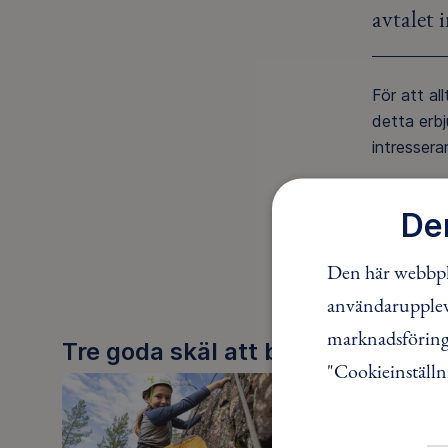
avtalet 
För att all
detta erb
intressera
Informati
De
DELA
Den här webbpla
användaruppleve
marknadsföring.
Tre goda skäl att bli medlem
"Cookieinställn