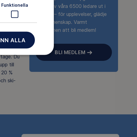
Funktionella
någon av våra 6500 ledare ut i
naturen – för upplevelser, glädje
och gemenskap. Varmt
välkommen att bli medlem!
NN ALLA
agasin
tips,
BLI MEDLEM
rtage. Du
pp till
 20 %
ch ski-