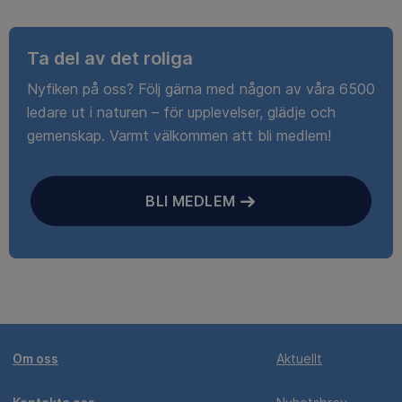
Ta del av det roliga
Nyfiken på oss? Följ gärna med någon av våra 6500
ledare ut i naturen – för upplevelser, glädje och
gemenskap. Varmt välkommen att bli medlem!
BLI MEDLEM
Om oss
Aktuellt