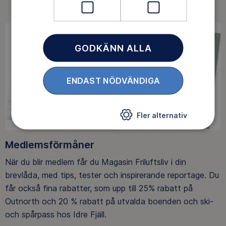
GODKÄNN ALLA
ENDAST NÖDVÄNDIGA
Fler alternativ
Medlemsförmåner
När du blir medlem får du Magasin Friluftsliv i din
brevlåda, med tips, tester och inspirerande reportage. Du
får också fina rabatter, som upp till 25% rabatt på
Outnorth och 20 % rabatt på utvalda boenden och ski-
och spårpass hos Idre Fjäll.