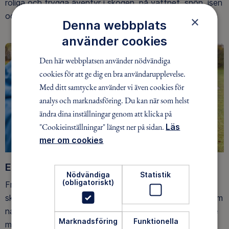
roliga och trygga äventyr i skogen, på vattnet, snön, isen
och på fjället.
×
Denna webbplats
använder cookies
Den här webbplatsen använder nödvändiga
cookies för att ge dig en bra användarupplevelse.
Med ditt samtycke använder vi även cookies för
analys och marknadsföring. Du kan när som helst
ändra dina inställningar genom att klicka på
"Cookieinställningar" längst ner på sidan.
Läs
mer om cookies
Ett friluftsliv för alla
Nödvändiga
Statistik
(obligatoriskt)
Friluftsfrämjandet arbetar för att så många som möjligt
ska upptäcka den rörelseglädje och de hälsoeffekter som
naturen ger. Som medlem bidrar du också till vårt arbete
Marknadsföring
Funktionella
med att skydda allemansrätten.