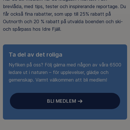
brevlåda, med tips, tester och inspirerande reportage. Du
får också fina rabatter, som upp till 25% rabatt på
Outnorth och 20 % rabatt på utvalda boenden och ski-
och spårpass hos Idre Fjäll.
Ta del av det roliga
Nyfiken på oss? Följ gärna med någon av våra 6500
ledare ut i naturen – för upplevelser, glädje och
gemenskap. Varmt välkommen att bli medlem!
BLI MEDLEM