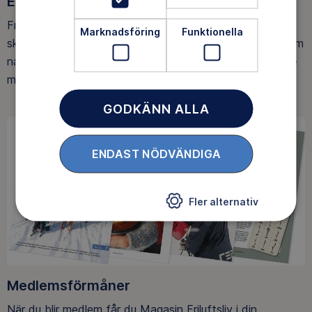
Ett friluftsliv för alla
Friluftsfrämjandet arbetar för att så många som möjligt
Marknadsföring
Funktionella
ska upptäcka den rörelseglädje och de hälsoeffekter som
naturen ger. Som medlem bidrar du också till vårt arbete
med att skydda allemansrätten.
GODKÄNN ALLA
ENDAST NÖDVÄNDIGA
Fler alternativ
Medlemsförmåner
När du blir medlem får du Magasin Friluftsliv i din