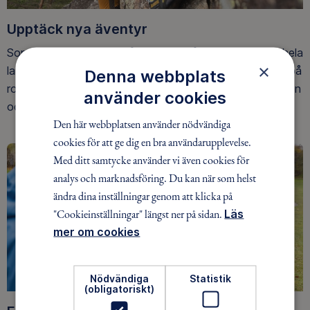
Upptäck nya äventyr
Som medlem har du tillgång till alla våra äventyr, över hela
×
landet. Våra ideella ledare guidar barn, unga och vuxna på
Denna webbplats
roliga och trygga äventyr i skogen, på vattnet, snön, isen
använder cookies
och på fjället.
Den här webbplatsen använder nödvändiga
cookies för att ge dig en bra användarupplevelse.
Med ditt samtycke använder vi även cookies för
analys och marknadsföring. Du kan när som helst
ändra dina inställningar genom att klicka på
"Cookieinställningar" längst ner på sidan.
Läs
mer om cookies
Nödvändiga
Statistik
(obligatoriskt)