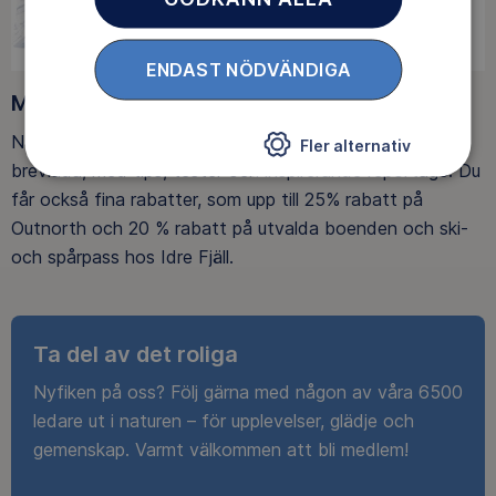
ENDAST NÖDVÄNDIGA
Medlemsförmåner
När du blir medlem får du Magasin Friluftsliv i din
Fler alternativ
brevlåda, med tips, tester och inspirerande reportage. Du
får också fina rabatter, som upp till 25% rabatt på
Outnorth och 20 % rabatt på utvalda boenden och ski-
och spårpass hos Idre Fjäll.
Ta del av det roliga
Nyfiken på oss? Följ gärna med någon av våra 6500
ledare ut i naturen – för upplevelser, glädje och
gemenskap. Varmt välkommen att bli medlem!