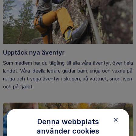
Upptäck nya äventyr
Som medlem har du tillgång till alla våra äventyr, över hela
landet. Våra ideella ledare guidar barn, unga och vuxna på
roliga och trygga äventyr i skogen, på vattnet, snön, isen
och på fjället.
×
Denna webbplats
använder cookies