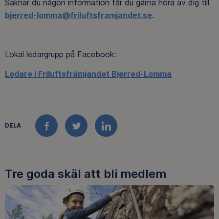
Saknar du någon information får du gärna höra av dig till
bjerred-lomma@friluftsframjandet.se
.
Lokal ledargrupp på Facebook:
Ledare i Friluftsfrämjandet Bjerred-Lomma
DELA
FACEBOOK
TWITTER
LINKEDIN
Tre goda skäl att bli medlem