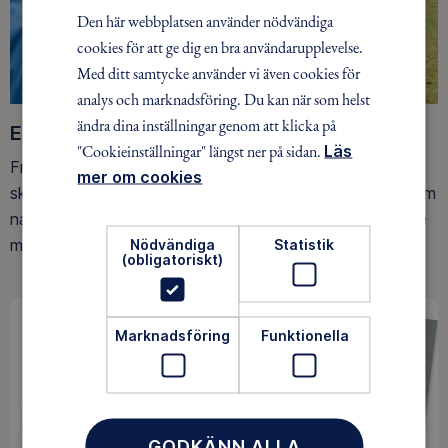
Den här webbplatsen använder nödvändiga
cookies för att ge dig en bra användarupplevelse.
Med ditt samtycke använder vi även cookies för
analys och marknadsföring. Du kan när som helst
ändra dina inställningar genom att klicka på
Ett friluftsliv för alla
"Cookieinställningar" längst ner på sidan.
Läs
Friluftsfrämjandet arbetar för att så många som möjligt
mer om cookies
ska upptäcka den rörelseglädje och de hälsoeffekter som
naturen ger. Som medlem bidrar du också till vårt arbete
Nödvändiga
Statistik
med att skydda allemansrätten.
(obligatoriskt)
Marknadsföring
Funktionella
GODKÄNN ALLA