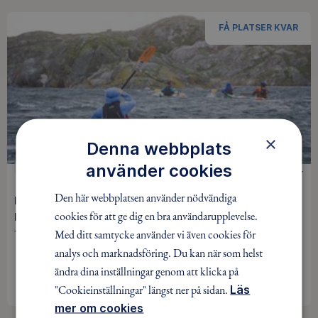
FÅ PLATSER KVAR
×
Denna webbplats
använder cookies
KAJAK
1300 kr
Den här webbplatsen använder nödvändiga
Höstpaddling till Bullerö med boende på gästhemmet,
cookies för att ge dig en bra användarupplevelse.
bastu och middag
Med ditt samtycke använder vi även cookies för
Täby-Vallentuna-Vaxholm / Pågår mellan 26 sep - 27 sep
analys och marknadsföring. Du kan när som helst
ändra dina inställningar genom att klicka på
BOKA
"Cookieinställningar" längst ner på sidan.
Läs
mer om cookies