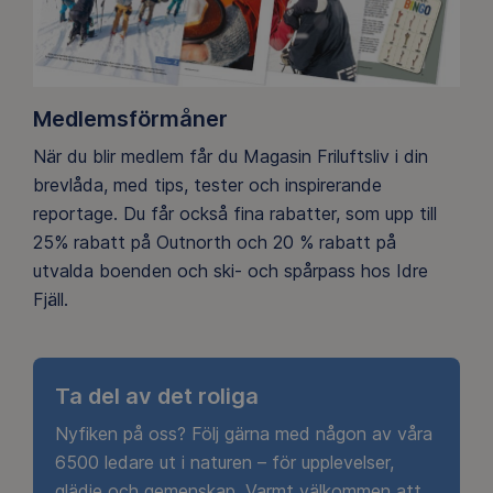
Medlemsförmåner
När du blir medlem får du Magasin Friluftsliv i din
brevlåda, med tips, tester och inspirerande
reportage. Du får också fina rabatter, som upp till
25% rabatt på Outnorth och 20 % rabatt på
utvalda boenden och ski- och spårpass hos Idre
Fjäll.
Ta del av det roliga
Nyfiken på oss? Följ gärna med någon av våra
6500 ledare ut i naturen – för upplevelser,
glädje och gemenskap. Varmt välkommen att