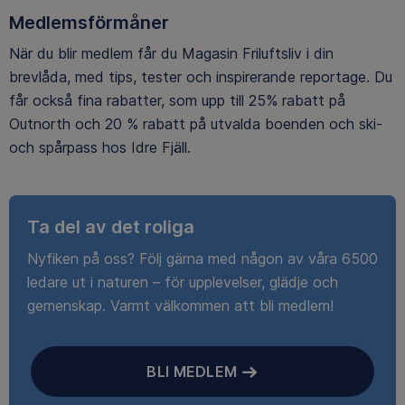
Medlemsförmåner
När du blir medlem får du Magasin Friluftsliv i din
brevlåda, med tips, tester och inspirerande reportage. Du
får också fina rabatter, som upp till 25% rabatt på
Outnorth och 20 % rabatt på utvalda boenden och ski-
och spårpass hos Idre Fjäll.
Ta del av det roliga
Nyfiken på oss? Följ gärna med någon av våra 6500
ledare ut i naturen – för upplevelser, glädje och
gemenskap. Varmt välkommen att bli medlem!
BLI MEDLEM