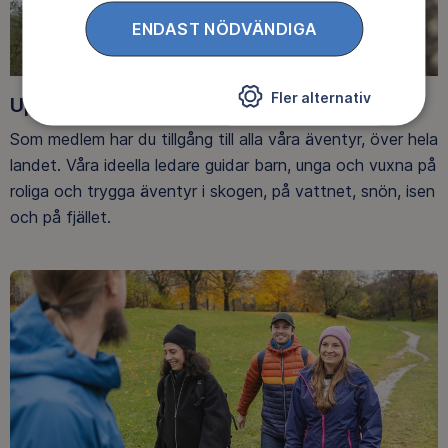
ENDAST NÖDVÄNDIGA
Fler alternativ
Upptäck nya äventyr
Som medlem har du tillgång till alla våra äventyr, över hela
landet. Våra ideella ledare guidar barn, unga och vuxna på
roliga och trygga äventyr i skogen, på vattnet, snön, isen
och på fjället.