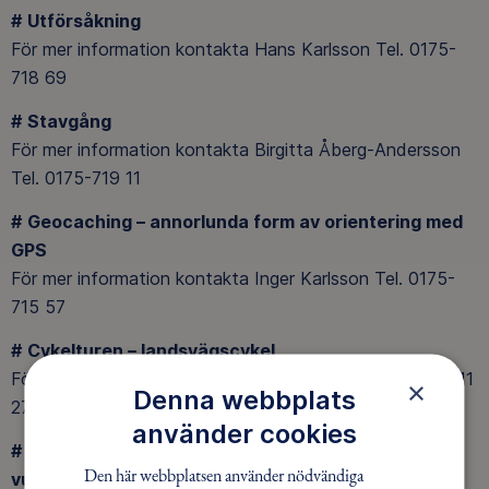
#
Utförsåkning
För mer information kontakta Hans Karlsson Tel. 0175-
718 69
#
Stavgång
För mer information kontakta Birgitta Åberg-Andersson
Tel. 0175-719 11
#
Geocaching – annorlunda form av orientering med
GPS
För mer information kontakta Inger Karlsson Tel. 0175-
715 57
#
Cykelturen – landsvägscykel
För mer information kontakta Åke Berggren Tel. 0175-711
×
Denna webbplats
27
använder cookies
#
Allemanut – tipspromenad & motionsbingo för
Den här webbplatsen använder nödvändiga
vuxna och barn