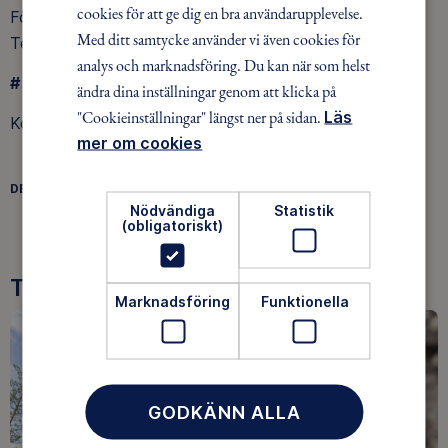
cookies för att ge dig en bra användarupplevelse.
För mer information kontakta Stefan Andersson
Med ditt samtycke använder vi även cookies för
Tel. 0175- 713 94
analys och marknadsföring. Du kan när som helst
#
Övrig Information (att bli medlem etc.)
ändra dina inställningar genom att klicka på
"Cookieinställningar" längst ner på sidan.
Läs
Kontakta Inger Karlsson Tel. 0175-715 57
mer om cookies
DELA
FACEBOOK
TWITTER
LINKEDIN
Nödvändiga
Statistik
(obligatoriskt)
Tre goda skäl att bli medlem
Marknadsföring
Funktionella
GODKÄNN ALLA