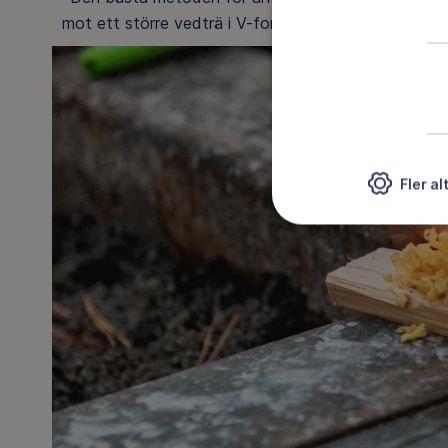
mot ett större vedträ i V-form. Då blir det bra syreti
Fler al