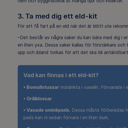
hem och byggmaterial åt många djur och insekter.
3. Ta med dig ett eld-kit
För att få fart på en eld när det är blött ute rekom
–Det består av några saker du kan bära med dig i en
en liten yxa. Dessa saker kallas för förstärkare och 
upp och ibland torkas för att det ska bli antändbart
Vad kan finnas i ett eld-kit?
• Bomullstussar
indränkta i vaselin. Förvarade i e
• Grillklossar
• Vaxade sminkpads.
Dessa måste förberedas h
pads kan ni sedan förvara i en liten burk.