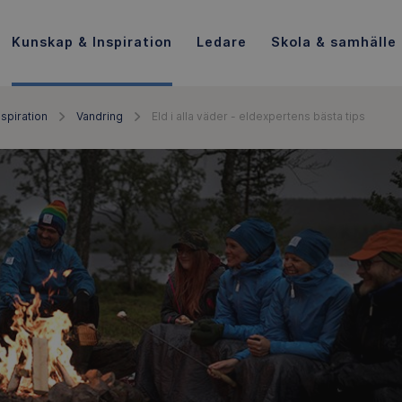
Kunskap & Inspiration
Ledare
Skola & samhälle
spiration
Vandring
Eld i alla väder - eldexpertens bästa tips