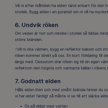
Vill ni efter måltiden ha elden tänd enbart för den h
storlek. Bygg elden i en pyramid om ni vill ha myck
6. Undvik röken
Om veden är torr och mindre i storlek så bildas mind
större bränslen.
–Vill ni öka värmen, bygg en reflektor bakom och int
röken kommer direkt på oss. En kort förklaring till d
längs med. Dessutom drar röken sig till sin egen värm
reflektorn den högsta och varmaste källan i rökens n
7. Godnatt elden
Hålls elden liten och med smått bränsle hinner du oc
vi har eldat färdigt så måste vi se till att släcka eld
Ös på rikligt med vatten