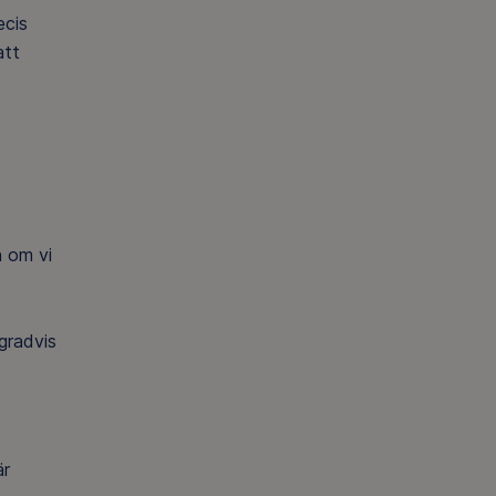
ecis
att
h om vi
gradvis
är