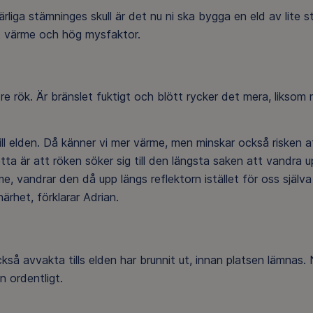
ärliga stämninges skull är det nu ni ska bygga en eld av lite s
et värme och hög mysfaktor.
re rök. Är bränslet fuktigt och blött rycker det mera, liksom
ill elden. Då känner vi mer värme, men minskar också risken a
etta är att röken söker sig till den längsta saken att vandra 
e, vandrar den då upp längs reflektorn istället för oss själva 
ärhet, förklarar Adrian.
kså avvakta tills elden har brunnit ut, innan platsen lämnas. 
en ordentligt.