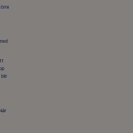
törre
 med
tt
upp
blir
När