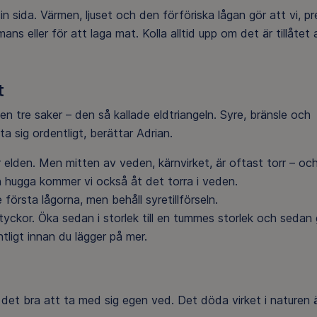
 sida. Värmen, ljuset och den förföriska lågan gör att vi, pr
ans eller för att laga mat. Kolla alltid upp om det är tillåtet 
t
 tre saker – den så kallade eldtriangeln. Syre, bränsle och
a sig ordentligt, berättar Adrian.
er elden. Men mitten av veden, kärnvirket, är oftast torr – oc
 hugga kommer vi också åt det torra i veden.
första lågorna, men behåll syretillförseln.
tyckor. Öka sedan i storlek till en tummes storlek och sedan 
tligt innan du lägger på mer.
r det bra att ta med sig egen ved. Det döda virket i naturen 