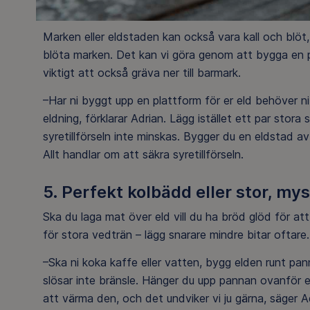
Marken eller eldstaden kan också vara kall och blöt, 
blöta marken. Det kan vi göra genom att bygga en pl
viktigt att också gräva ner till barmark.
–Har ni byggt upp en plattform för er eld behöver n
eldning, förklarar Adrian. Lägg istället ett par stor
syretillförseln inte minskas. Bygger du en eldstad 
Allt handlar om att säkra syretillförseln.
5. Perfekt kolbädd eller stor, mys
Ska du laga mat över eld vill du ha bröd glöd för at
för stora vedträn – lägg snarare mindre bitar oftar
–Ska ni koka kaffe eller vatten, bygg elden runt pa
slösar inte bränsle. Hänger du upp pannan ovanför e
att värma den, och det undviker vi ju gärna, säger A