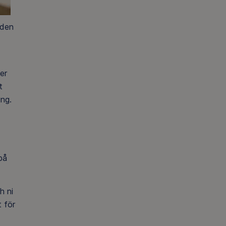
 den
er
t
ing.
på
h ni
t för