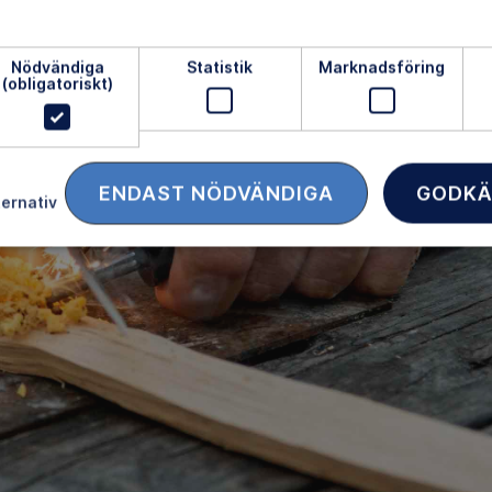
llförsel och är kontrollerbart, säger Adrian.
Nödvändiga
Statistik
Marknadsföring
(obligatoriskt)
ENDAST NÖDVÄNDIGA
GODKÄ
ternativ