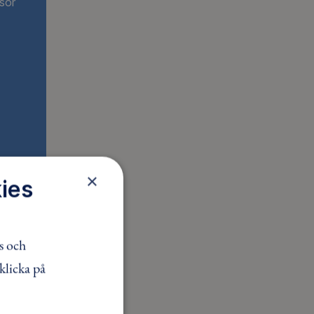
sor
×
ies
s och
klicka på
slet