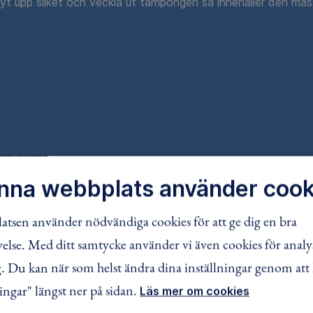
t upp silket och veckla ut tampongen så innehåller den mas
 alltid skall vara med
nna webbplats använder cook
ntända fnösket.
tsen använder nödvändiga cookies för att ge dig en bra
lse. Med ditt samtycke använder vi även cookies för analy
 Du kan när som helst ändra dina inställningar genom att 
den från vind, men inte från syretillförsel.
ingar" längst ner på sidan.
Läs mer om cookies
 pagod-eld. Då bygger du upp fjäderstickor, pinnar och brän