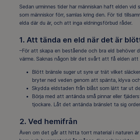
Sedan urminnes tider har människan haft elden vid sin
som människor förr, samlas kring den. För tid tillsamm
elda där du är, och att inga eldningsförbud råder.
1. Att tända en eld när det är blöt
–För att skapa en bestående och bra eld behöver den
värme. Saknas någon blir det svårt att få elden att t
Blött bränsle suger ut syre ur trät vilket släck
bryter ned veden genom att spänta, klyva och
Skydda eldstaden från blåst som lätt tar ut de 
Börja med att antända små pinnar eller fjäders
tjockare. Låt det antända bränslet ta sig orden
2. Ved hemifrån
Även om det går att hitta torrt material i naturen ä