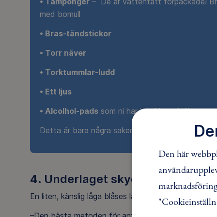
• Tamponger
– De är vattentätt förpackade! Bry
med bomull
• Bras-tändstickor
• Torr näver
• Torktummlar-ludd
• Ett ljus
• Alcolhol-pads
som ni har i er första hjälpen som
De
Detta är bara några saker som underlättar att a
Den här webbpla
användaruppleve
4. Underlaget skyddar från kyla
marknadsföring.
En liten, känslig låga blåses lätt ut, så skydda eldsta
"Cookieinställn
–Den bästa metoden för antändning tycker jag är en