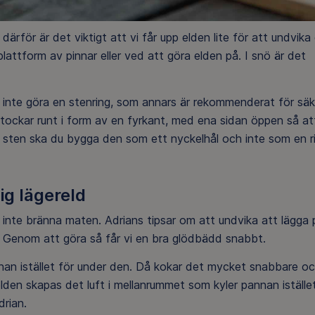
därför är det viktigt att vi får upp elden lite för att undvika
attform av pinnar eller ved att göra elden på. I snö är det
i inte göra en stenring, som annars är rekommenderat för säk
a stockar runt i form av en fyrkant, med ena sidan öppen så at
av sten ska du bygga den som ett nyckelhål och inte som en r
ig lägereld
t inte bränna maten. Adrians tipsar om att undvika att lägga 
e. Genom att göra så får vi en bra glödbädd snabbt.
nnan istället för under den. Då kokar det mycket snabbare oc
lden skapas det luft i mellanrummet som kyler pannan iställe
drian.