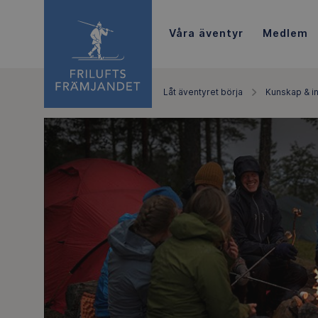
Våra äventyr
Medlem
Låt äventyret börja
Kunskap & in