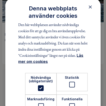
×
Denna webbplats
använder cookies
Den här webbplatsen använder nödvändiga
KAJAK
0 kr
cookies för att ge dig en bra användarupplevelse.
Höstpaddling med våfflor på V:a Örten
Med ditt samtycke använder vi även cookies för
Karlstad / 25 okt
analys och marknadsföring. Du kan när som helst
ändra dina inställningar genom att klicka på
BOKA
"Cookieinställningar" längst ner på sidan.
Läs
mer om cookies
Hittade du inget av intresse?
Nödvändiga
Statistik
(obligatoriskt)
Saknar du intressanta aktiviteter i ditt område? Då
kan du vara med och påverka utbudet. Det är roligt!
Marknadsföring
Funktionella