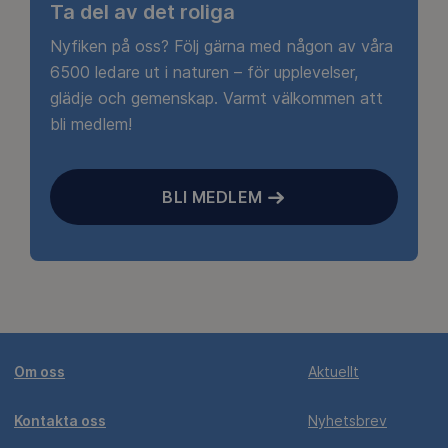
Ta del av det roliga
Nyfiken på oss? Följ gärna med någon av våra
6500 ledare ut i naturen – för upplevelser,
glädje och gemenskap. Varmt välkommen att
bli medlem!
BLI MEDLEM
Om oss
Aktuellt
Kontakta oss
Nyhetsbrev