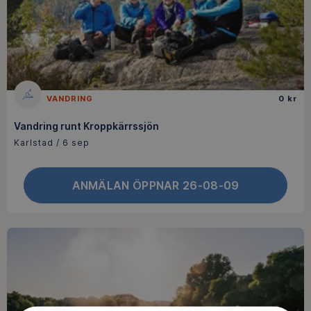
VANDRING
0 kr
Vandring runt Kroppkärrssjön
Karlstad / 6 sep
ANMÄLAN ÖPPNAR 26-08-09