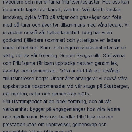
nybörjare och mer erfarna friluftsentusiaster. Hos oss kan
du paddla kajak och kanot, vandra i Värmlands vackra
landskap, cykla MTB på stigar och grusvägar och följa
med på turer och äventyr tillsammans med våra ledare. Vi
utvecklar också vår fjällverksamhet. Idag har vi en
godkänd fjälledare (sommar) och ytterligare en ledare
under utbildning. Barn- och ungdomsverksamheten är en
viktig del av vår förening. Genom Skogsmulle, Strövarna
och Frilufsarna får barn upptäcka naturen genom lek,
äventyr och gemenskap . Ofta är det här ett livslångt
friluftsintresse börjar. Under året arrangerar vi också våra
uppskattade tipspromenader vid vår stuga på Skutberget,
där motion, natur och gemenskap möts.
Friluftsfrämjandet är en ideell förening, och all vår
verksamhet bygger på engagemanget hos våra ledare
och medlemmar. Hos oss handlar friluftsliv inte om
prestation utan om upplevelser, gemenskap och