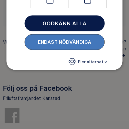
ENGAGERA DIG
GODKÄNN ALLA
ENDAST NÖDVÄNDIGA
Visar
4 av 4
äventyr
Hittar du inte det du söker?
Gör en
AVANCERAD SÖKNING
Fler alternativ
Följ oss på Facebook
Friluftsfrämjandet Karlstad
Facebook