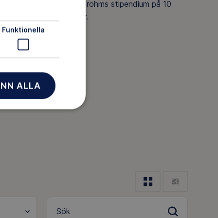
få Gösta Frohms stipendium på 10
000 kronor.
Funktionella
NN ALLA
Sök