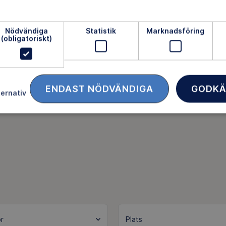
lg full av med spännande prova-på-aktiviteter, SM i
lingar och massa av smarrig mat. Friluftsfrämjandet är på
Nödvändiga
Statistik
Marknadsföring
r verksamhet.
(obligatoriskt)
ENDAST NÖDVÄNDIGA
GODKÄ
ternativ