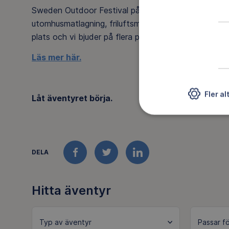
Sweden Outdoor Festival på Billingen i Skövde är he
utomhusmatlagning, friluftsmässa, föreläsningar, täv
plats och vi bjuder på flera prova-på-äventyr på vå
Läs mer här.
Fler al
Låt äventyret börja.
DELA
FACEBOOK
TWITTER
LINKEDIN
Hitta äventyr