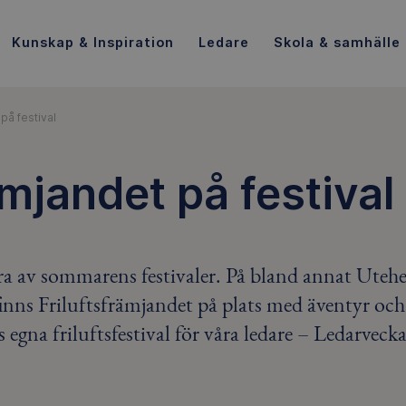
Kunskap & Inspiration
Ledare
Skola & samhälle
 på festival
ämjandet på festival
era av sommarens festivaler. På bland annat Utehe
inns Friluftsfrämjandet på plats med äventyr och
s egna friluftsfestival för våra ledare – Ledarveck