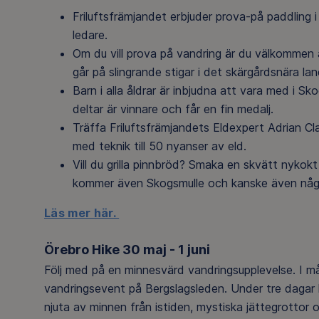
Friluftsfrämjandet erbjuder prova-på paddling 
ledare.
Om du vill prova på vandring är du välkommen a
går på slingrande stigar i det skärgårdsnära l
Barn i alla åldrar är inbjudna att vara med i Sko
deltar är vinnare och får en fin medalj.
Träffa Friluftsfrämjandets Eldexpert Adrian Cla
med teknik till 50 nyanser av eld.
Vill du grilla pinnbröd? Smaka en skvätt nykokt
kommer även Skogsmulle och kanske även någr
Läs mer här.
Örebro Hike 30 maj - 1 juni
Följ med på en minnesvärd vandringsupplevelse. I m
vandringsevent på Bergslagsleden. Under tre dagar
njuta av minnen från istiden, mystiska jättegrotto