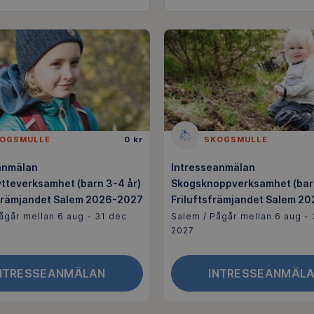
OGSMULLE
0 kr
SKOGSMULLE
anmälan
Intresseanmälan
tteverksamhet (barn 3-4 år)
Skogsknoppverksamhet (barn 
tsfrämjandet Salem 2026-2027
Friluftsfrämjandet Salem 2
ågår mellan 6 aug - 31 dec
Salem / Pågår mellan 6 aug -
2027
NTRESSEANMÄLAN
INTRESSEANMÄL