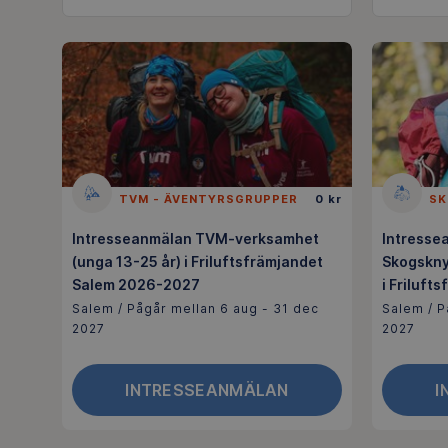
TVM - ÄVENTYRSGRUPPER
0 kr
SK
Intresseanmälan TVM-verksamhet
Intresse
(unga 13-25 år) i Friluftsfrämjandet
Skogskny
Salem 2026-2027
i Friluf
Salem / Pågår mellan 6 aug - 31 dec
Salem / P
2027
2027
INTRESSEANMÄLAN
I