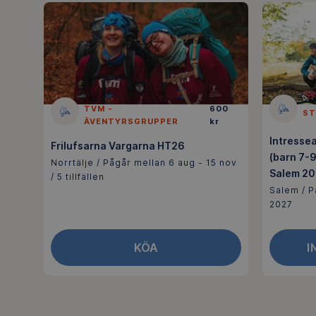
TVM -
600
ST
ÄVENTYRSGRUPPER
kr
Intresse
Frilufsarna Vargarna HT26
(barn 7-9
Norrtälje / Pågår mellan 6 aug - 15 nov
Salem 2
/ 5 tillfällen
Salem / P
2027
KÖA
I