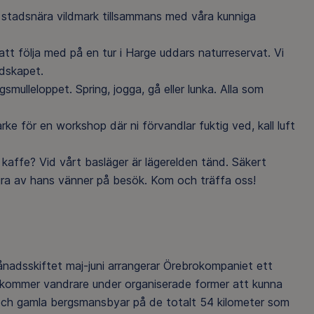
i stadsnära vildmark tillsammans med våra kunniga
tt följa med på en tur i Harge uddars naturreservat. Vi
andskapet.
gsmulleloppet. Spring, jogga, gå eller lunka. Alla som
rke för en workshop där ni förvandlar fuktig ved, kall luft
 kaffe? Vid vårt basläger är lägerelden tänd. Säkert
a av hans vänner på besök. Kom och träffa oss!
ånadsskiftet maj-juni arrangerar Örebrokompaniet ett
 kommer vandrare under organiserade former att kunna
r och gamla bergsmansbyar på de totalt 54 kilometer som