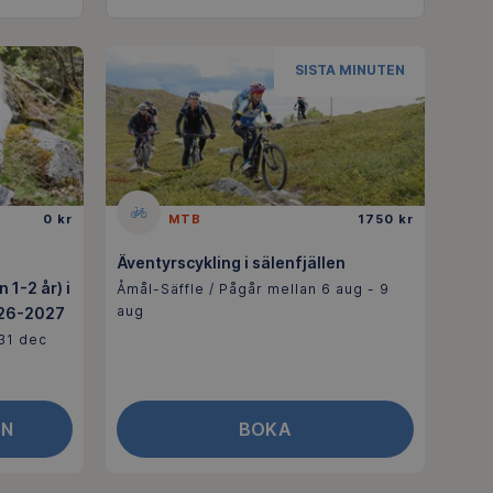
SISTA MINUTEN
0 kr
MTB
1750 kr
Äventyrscykling i sälenfjällen
1-2 år) i
Åmål-Säffle / Pågår mellan 6 aug - 9
aug
026-2027
 31 dec
AN
BOKA