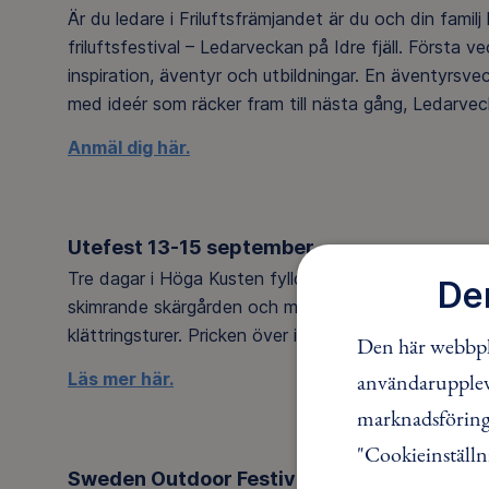
Är du ledare i Friluftsfrämjandet är du och din familj
friluftsfestival – Ledarveckan på Idre fjäll. Första v
inspiration, äventyr och utbildningar. En äventyrsveck
med ideér som räcker fram till nästa gång, Ledarveck
Anmäl dig här.
Utefest 13-15 september
Tre dagar i Höga Kusten fyllda med aktiviteter, kurs
De
skimrande skärgården och mycket mer. Följ med på Fr
klättringsturer. Pricken över i är ju förstås alla här
Den här webbpla
användaruppleve
Läs mer här.
marknadsföring.
"Cookieinställn
Sweden Outdoor Festival 14-15 septembe