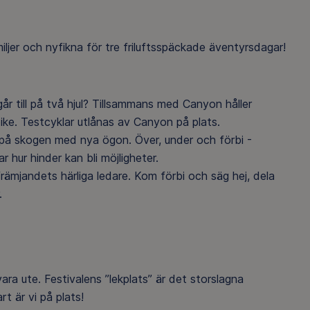
ljer och nyfikna för tre friluftsspäckade äventyrsdagar!
 går till på två hjul? Tillsammans med Canyon håller
ike. Testcyklar utlånas av Canyon på plats.
 på skogen med nya ögon. Över, under och förbi -
r hur hinder kan bli möjligheter.
sfrämjandets härliga ledare. Kom förbi och säg hej, dela
.
vara ute. Festivalens ”lekplats” är det storslagna
t är vi på plats!