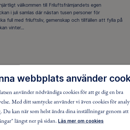
 hjärtligt välkommen till Friluftsfrämjandets egen
eckan i juli samlas där nästan tusen personer för
a full med friluftsliv, gemenskap och tillfällen att fylla på
an vinter...
er och föreläsningar. Djupa skogar, kustnära berg,
nna webbplats använder cook
iluftsfrämjandets paddlingsäventyr, vandringar eller
liga möten med andra friluftsintresserade människor.
tsen använder nödvändiga cookies för att ge dig en bra
lse. Med ditt samtycke använder vi även cookies för analy
 Du kan när som helst ändra dina inställningar genom att 
ingar" längst ner på sidan.
Läs mer om cookies
r