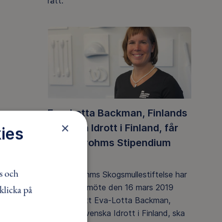
rätt.
Eva-Lotta Backman, Finlands
×
Svenska Idrott i Finland, får
ies
Gösta Frohms Stipendium
2019
s och
Gösta Frohms Skogsmullestiftelse har
vid sitt årsmöte den 16 mars 2019
klicka på
beslutat att Eva-Lotta Backman,
Finlands Svenska Idrott i Finland, ska