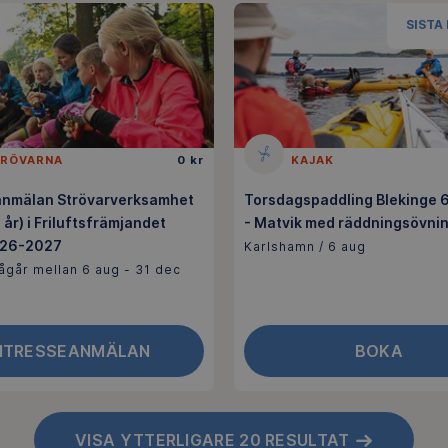
SISTA
RÖVARNA
0 kr
KAJAK
anmälan Strövarverksamhet
Torsdagspaddling Blekinge 6
 år) i Friluftsfrämjandet
- Matvik med räddningsövni
026-2027
Karlshamn / 6 aug
ågår mellan 6 aug - 31 dec
NTRESSEANMÄLAN
BOKA
VISA YTTERLIGARE 20 RESULTAT