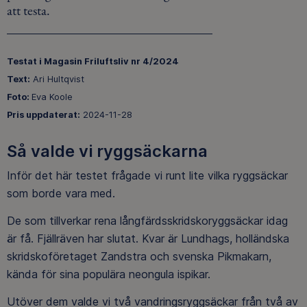
att testa.
Testat i Magasin Friluftsliv nr 4/2024
Text:
Ari Hultqvist
Foto:
Eva Koole
Pris uppdaterat:
2024-11-28
Så valde vi ryggsäckarna
Inför det här testet frågade vi runt lite vilka ryggsäckar
som borde vara med.
De som tillverkar rena långfärdsskridskoryggsäckar idag
är få. Fjällräven har slutat. Kvar är Lundhags, holländska
skridskoföretaget Zandstra och svenska Pikmakarn,
kända för sina populära neongula ispikar.
Utöver dem valde vi två vandringsryggsäckar från två av