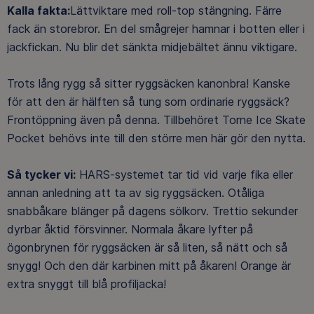
Kalla fakta:
Lättviktare med roll-top stängning. Färre
fack än storebror. En del smågrejer hamnar i botten eller i
jackfickan. Nu blir det sänkta midjebältet ännu viktigare.
Trots lång rygg så sitter ryggsäcken kanonbra! Kanske
för att den är hälften så tung som ordinarie ryggsäck?
Frontöppning även på denna. Tillbehöret Torne Ice Skate
Pocket behövs inte till den större men här gör den nytta.
Så tycker vi:
HARS-systemet tar tid vid varje fika eller
annan anledning att ta av sig ryggsäcken. Otåliga
snabbåkare blänger på dagens sölkorv. Trettio sekunder
dyrbar åktid försvinner. Normala åkare lyfter på
ögonbrynen för ryggsäcken är så liten, så nätt och så
snygg! Och den där karbinen mitt på åkaren! Orange är
extra snyggt till blå profiljacka!