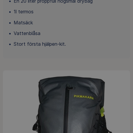
En 20 liter proppfull högsmal drybag
1l termos
Matsäck
Vattenblåsa
Stort första hjälpen-kit.