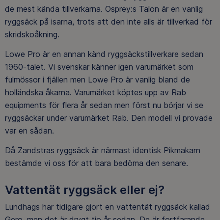
de mest kända tillverkarna. Osprey:s Talon är en vanlig
ryggsäck på isarna, trots att den inte alls är tillverkad för
skridskoåkning.
Lowe Pro är en annan känd ryggsäckstillverkare sedan
1960-talet. Vi svenskar känner igen varumärket som
fulmössor i fjällen men Lowe Pro är vanlig bland de
holländska åkarna. Varumärket köptes upp av Rab
equipments för flera år sedan men först nu börjar vi se
ryggsäckar under varumärket Rab. Den modell vi provade
var en sådan.
Då Zandstras ryggsäck är närmast identisk Pikmakarn
bestämde vi oss för att bara bedöma den senare.
Vattentät ryggsäck eller ej?
Lundhags har tidigare gjort en vattentät ryggsäck kallad
Gero, men det är drygt tio år sedan. De är fortfarande