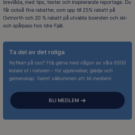
brevlåda, med tips, tester och inspirerande reportage. Du
får också fina rabatter, som upp till 25% rabatt på
Outnorth och 20 % rabatt på utvalda boenden och ski-
och spårpass hos Idre Fjäll.
Ta del av det roliga
Nyfiken på oss? Följ gärna med någon av våra 6500
ledare ut i naturen – för upplevelser, glädje och
gemenskap. Varmt välkommen att bli medlem!
BLI MEDLEM