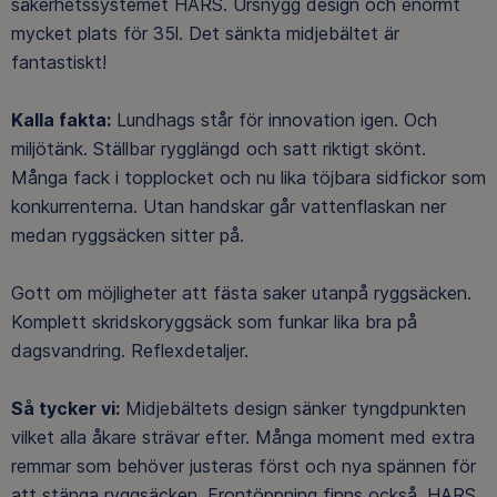
säkerhetssystemet HARS. Ursnygg design och enormt
mycket plats för 35l. Det sänkta midjebältet är
fantastiskt!
Kalla fakta:
Lundhags står för innovation igen. Och
miljötänk. Ställbar rygglängd och satt riktigt skönt.
Många fack i topplocket och nu lika töjbara sidfickor som
konkurrenterna. Utan handskar går vattenflaskan ner
medan ryggsäcken sitter på.
Gott om möjligheter att fästa saker utanpå ryggsäcken.
Komplett skridskoryggsäck som funkar lika bra på
dagsvandring. Reflexdetaljer.
Så tycker vi:
Midjebältets design sänker tyngdpunkten
vilket alla åkare strävar efter. Många moment med extra
remmar som behöver justeras först och nya spännen för
att stänga ryggsäcken. Frontöppning finns också. HARS