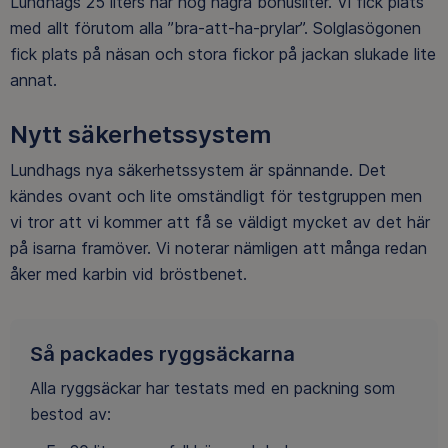
Lundhags 25 liters har nog några bonusliter. Vi fick plats
med allt förutom alla ”bra-att-ha-prylar”. Solglasögonen
fick plats på näsan och stora fickor på jackan slukade lite
annat.
Nytt säkerhetssystem
Lundhags nya säkerhetssystem är spännande. Det
kändes ovant och lite omständligt för testgruppen men
vi tror att vi kommer att få se väldigt mycket av det här
på isarna framöver. Vi noterar nämligen att många redan
åker med karbin vid bröstbenet.
Så packades ryggsäckarna
Alla ryggsäckar har testats med en packning som
bestod av: