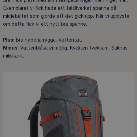
bra. Fick plats med allt i testpackningen men inget mer.
Exemplaret vi fick hade ett feltillverkat spänne på
midjebältet som gjorde att det gick upp. När vi upplyste
om detta fick vi ett nytt bra spänne.
Plus:
Bra nybörjarrygga. Vattentät.
Minus:
Vattenblåsa ej möjlig. Kvalitén tveksam. Saknas
miljötänk.