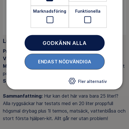
Marknadsföring
Funktionella
Lundhags Torne Ice Light
GODKÄNN ALLA
Pris:
2 400 kronor
Vikt:
1010 gram
ENDAST NÖDVÄNDIGA
Material:
SuperNylon™ 224, 100 % återvunnet PFAS-fritt
polyamid ripstop. OEKO-TEX®, bluesign®
Storlek:
25 liter. Ställbar rygg.
Fler alternativ
Sammanfattning:
Hur kan det här vara bara 25 liter!?
Alla ryggsäckar har testats med en 20 liter proppfull
högsmal drybag plus 1l termos, matsäck, vattenblåsa och
stort första hjälpen-kit. Allt går ner utan problem!