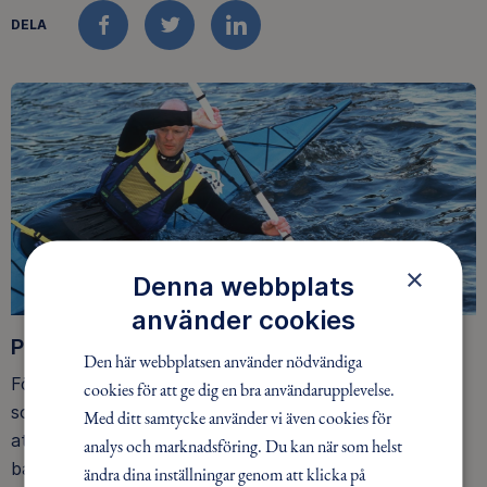
DELA
FACEBOOK
TWITTER
LINKEDIN
×
Denna webbplats
använder cookies
Paddelteknik
Den här webbplatsen använder nödvändiga
För att kunna paddla kajak effektivt behövs en kajak
cookies för att ge dig en bra användarupplevelse.
som passar din kroppsstorlek. En för stor kajak är svår
Med ditt samtycke använder vi även cookies för
att hantera, en som är för liten ger problem med både
analys och marknadsföring. Du kan när som helst
balans och utrymme.
ändra dina inställningar genom att klicka på