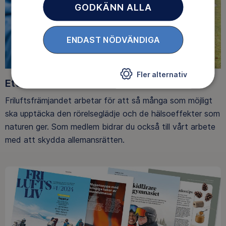
GODKÄNN ALLA
ENDAST NÖDVÄNDIGA
Fler alternativ
Ett friluftsliv för alla
Friluftsfrämjandet arbetar för att så många som möjligt
ska upptäcka den rörelseglädje och de hälsoeffekter som
naturen ger. Som medlem bidrar du också till vårt arbete
med att skydda allemansrätten.