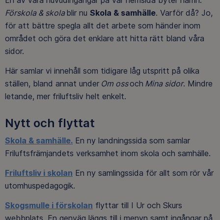
En av våra huvudingångar på vår hemsida byter namn.
Förskola & skola
blir nu
Skola & samhälle
. Varför då? Jo,
för att bättre spegla allt det arbete som händer inom
området och göra det enklare att hitta rätt bland våra
sidor.
Här samlar vi innehåll som tidigare låg utspritt på olika
ställen, bland annat under
Om oss
och
Mina sidor
. Mindre
letande, mer friluftsliv helt enkelt.
Nytt och flyttat
Skola & samhälle.
En ny landningssida som samlar
Friluftsfrämjandets verksamhet inom skola och samhälle.
Friluftsliv i skolan
En ny samlingssida för allt som rör vår
utomhuspedagogik.
Skogsmulle i förskolan
flyttar till I Ur och Skurs
webbplats. En genväg läggs till i menyn samt ingångar på