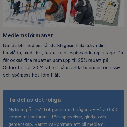
Medlemsförmåner
När du blir medlem får du Magasin Friluftsliv i din
brevlåda, med tips, tester och inspirerande reportage. Du
får också fina rabatter, som upp till 25% rabatt på
Outnorth och 20 % rabatt på utvalda boenden och ski-
och spårpass hos Idre Fjäll.
Ta del av det roliga
Nyfiken på oss? Följ gärna med någon av våra 6500
ledare ut i naturen – för upplevelser, glädje och
gemenskap. Varmt välkommen att bli medlem!