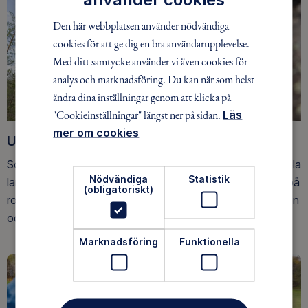
Den här webbplatsen använder nödvändiga
cookies för att ge dig en bra användarupplevelse.
Med ditt samtycke använder vi även cookies för
analys och marknadsföring. Du kan när som helst
ändra dina inställningar genom att klicka på
"Cookieinställningar" längst ner på sidan.
Läs
mer om cookies
Upptäck nya äventyr
Som medlem har du tillgång till alla våra äventyr, över hela
Nödvändiga
Statistik
landet. Våra ideella ledare guidar barn, unga och vuxna på
(obligatoriskt)
roliga och trygga äventyr i skogen, på vattnet, snön, isen
och på fjället.
Marknadsföring
Funktionella