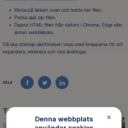
Klicka på länken ovan och ladda ner filen.
Packa upp zip-filen.
Öppna HTML-filen från datorn i Chrome, Edge eller
annan webbläsare.
Då ska sitemap-jämförelsen visas med knapparna för att
expandera, minimera och visa ändringar.
DELA
FACEBOOK
TWITTER
LINKEDIN
Tre goda skäl att bli medlem
×
Denna webbplats
använder cookies