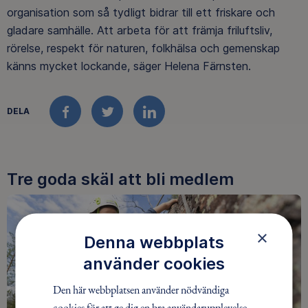
organisation som så tydligt bidrar till ett friskare och
gladare samhälle. Att arbeta för att främja friluftsliv,
rörelse, respekt för naturen, folkhälsa och gemenskap
känns mycket lockande, säger Helena Färnsten.
DELA
FACEBOOK
TWITTER
LINKEDIN
Tre goda skäl att bli medlem
×
Denna webbplats
använder cookies
Den här webbplatsen använder nödvändiga
cookies för att ge dig en bra användarupplevelse.