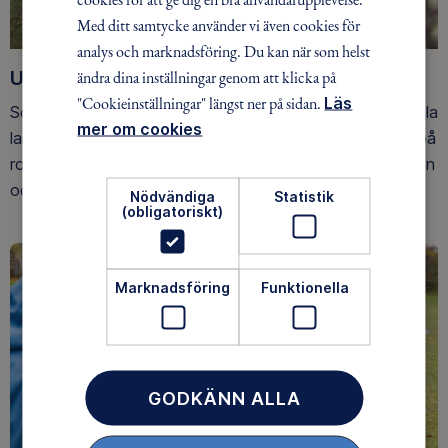
Med ditt samtycke använder vi även cookies för
analys och marknadsföring. Du kan när som helst
Upptäck nya äventyr
ändra dina inställningar genom att klicka på
"Cookieinställningar" längst ner på sidan.
Läs
Som medlem har du tillgång till alla våra äventyr, över hela
mer om cookies
landet. Våra ideella ledare guidar barn, unga och vuxna på
roliga och trygga äventyr i skogen, på vattnet, snön, isen
och på fjället.
Nödvändiga
Statistik
(obligatoriskt)
Marknadsföring
Funktionella
GODKÄNN ALLA