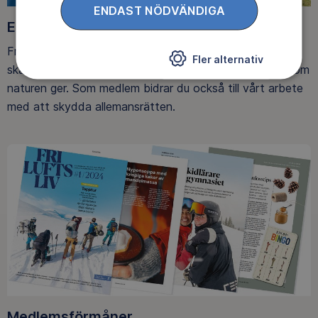
ENDAST NÖDVÄNDIGA
Ett friluftsliv för alla
Friluftsfrämjandet arbetar för att så många som möjligt
Fler alternativ
ska upptäcka den rörelseglädje och de hälsoeffekter som
naturen ger. Som medlem bidrar du också till vårt arbete
med att skydda allemansrätten.
Medlemsförmåner