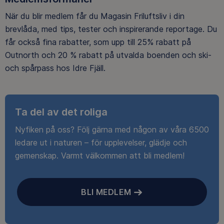
När du blir medlem får du Magasin Friluftsliv i din
brevlåda, med tips, tester och inspirerande reportage. Du
får också fina rabatter, som upp till 25% rabatt på
Outnorth och 20 % rabatt på utvalda boenden och ski-
och spårpass hos Idre Fjäll.
Ta del av det roliga
Nyfiken på oss? Följ gärna med någon av våra 6500
ledare ut i naturen – för upplevelser, glädje och
gemenskap. Varmt välkommen att bli medlem!
BLI MEDLEM