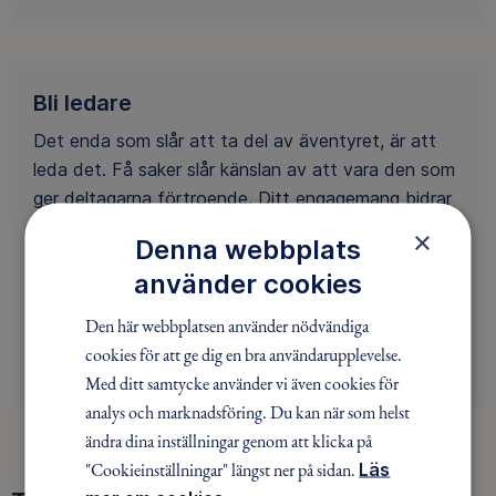
Bli ledare
Det enda som slår att ta del av äventyret, är att
leda det. Få saker slår känslan av att vara den som
ger deltagarna förtroende. Ditt engagemang bidrar
till att människor kommer ut i naturen. Är du redo
×
Denna webbplats
att bli en av oss?
använder cookies
Den här webbplatsen använder nödvändiga
BLI LEDARE
cookies för att ge dig en bra användarupplevelse.
Med ditt samtycke använder vi även cookies för
analys och marknadsföring. Du kan när som helst
ändra dina inställningar genom att klicka på
"Cookieinställningar" längst ner på sidan.
Läs