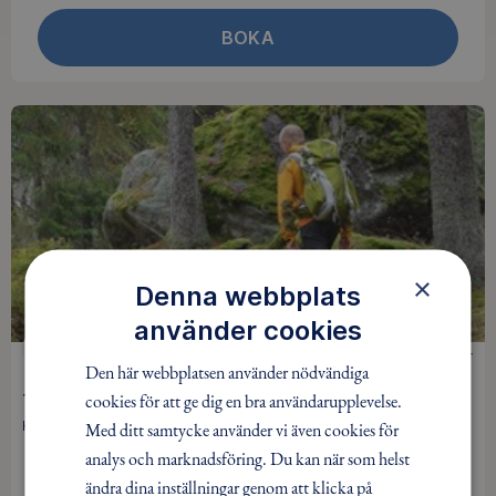
BOKA
×
Denna webbplats
använder cookies
VANDRING
0 kr
Den här webbplatsen använder nödvändiga
cookies för att ge dig en bra användarupplevelse.
Tisdagsvandringar på Kjugekull - varje tisdag året om
Med ditt samtycke använder vi även cookies för
Kristianstad / Pågår mellan 14 jul - 20 okt / 15 tillfällen
analys och marknadsföring. Du kan när som helst
ändra dina inställningar genom att klicka på
INGEN ANMÄLAN KRÄVS