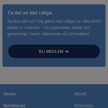
Ta del av det roliga
Nyfiken på oss? Följ gärna med någon av våra 6500
ledare ut i naturen – för upplevelser, glädje och
gemenskap. Varmt välkommen att bli medlem!
BLI MEDLEM
Om oss
Aktuellt
Kontakta oss
Nyhetsbrev