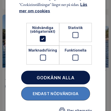
"Cookieinställningar" längst ner på sidan.
Läs
mer om cookies
SISTA MINUTEN
Nödvändiga
Statistik
(obligatoriskt)
Marknadsföring
Funktionella
KAJAK
500 kr
GODKÄNN ALLA
Tisdags- Torsdags- paddling
Huddinge-Hägersten / 11 aug
ENDAST NÖDVÄNDIGA
INGEN ANMÄLAN KRÄVS
Fler alternativ