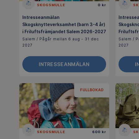
SKOGSMULLE
0 kr
SK
Intresseanmälan
Intresse
Skogsknytteverksamhet (barn 3-4 år)
Skogskno
i Friluftsfrämjandet Salem 2026-2027
Frilufts
Salem / Pågår mellan 6 aug - 31 dec
Salem / P
2027
2027
INTRESSEANMÄLAN
I
FULLBOKAD
SKOGSMULLE
600 kr
SK