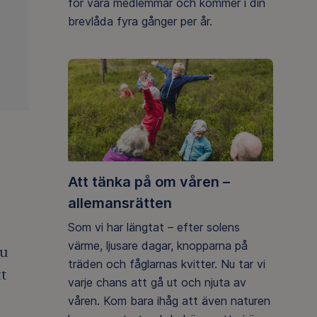
för våra medlemmar och kommer i din
brevlåda fyra gånger per år.
Att tänka på om våren –
allemansrätten
Som vi har längtat – efter solens
värme, ljusare dagar, knopparna på
du
träden och fåglarnas kvitter. Nu tar vi
tt
varje chans att gå ut och njuta av
våren. Kom bara ihåg att även naturen