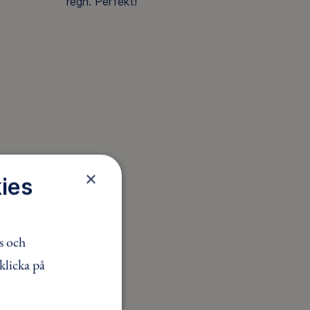
regn. Perfekt!
×
ies
s och
klicka på