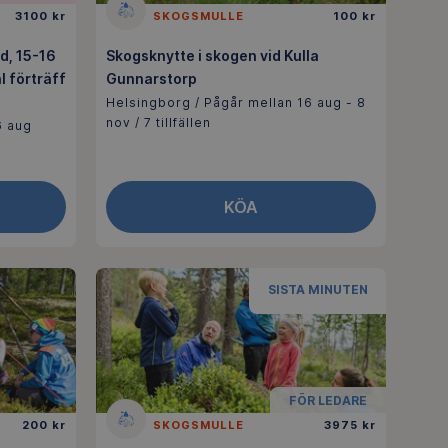
3100 kr
SKOGSMULLE
100 kr
d, 15-16
Skogsknytte i skogen vid Kulla
l förträff
Gunnarstorp
Helsingborg / Pågår mellan 16 aug - 8
nov / 7 tillfällen
6 aug
KÖA
SISTA MINUTEN
FÖR LEDARE
200 kr
SKOGSMULLE
3975 kr