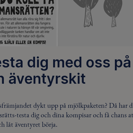
esta dig med oss på
n äventyrskit
ftsfrämjandet dykt upp på mjölkpaketen? Då har 
rätts-testa dig och dina kompisar och få chans a
ch låt äventyret börja.