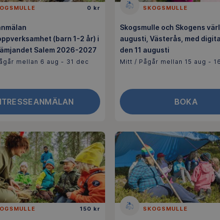
OGSMULLE
0 kr
SKOGSMULLE
anmälan
Skogsmulle och Skogens värl
ppverksamhet (barn 1-2 år) i
augusti, Västerås, med digita
främjandet Salem 2026-2027
den 11 augusti
ågår mellan 6 aug - 31 dec
Mitt / Pågår mellan 15 aug - 1
NTRESSEANMÄLAN
BOKA
OGSMULLE
150 kr
SKOGSMULLE