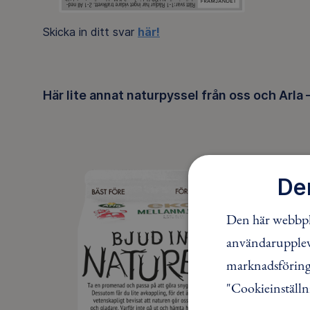
Skicka in ditt svar
här!
Här lite annat naturpyssel från oss och Arla 
De
Den här webbpla
användaruppleve
marknadsföring.
"Cookieinställn