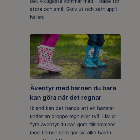
det viktigaste kommer med – både för
stora och små. Skriv ut och sätt upp i
hallen!
Äventyr med barnen du bara
kan göra när det regnar
Ibland kan det hända att en hamnar
under en droppe regn eller två. Här är
fyra äventyr du kan göra tillsammans
med barnen som gör sig allra bäst i