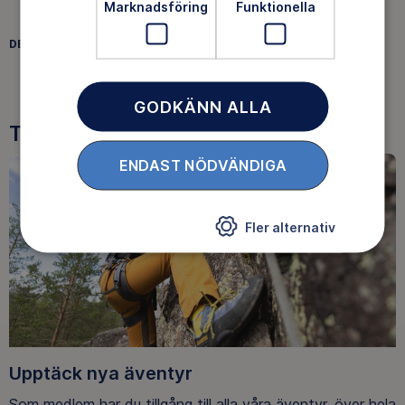
Marknadsföring
Funktionella
DELA
FACEBOOK
TWITTER
LINKEDIN
GODKÄNN ALLA
Tre goda skäl att bli medlem
ENDAST NÖDVÄNDIGA
Fler alternativ
Upptäck nya äventyr
Som medlem har du tillgång till alla våra äventyr, över hela