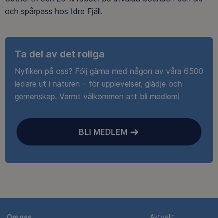
och spårpass hos Idre Fjäll.
Ta del av det roliga
Nyfiken på oss? Följ gärna med någon av våra 6500
ledare ut i naturen – för upplevelser, glädje och
gemenskap. Varmt välkommen att bli medlem!
BLI MEDLEM
Om oss
Aktuellt