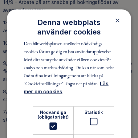
14/9 - Arbete på att snabba på bokningsflödet av
äventyr fortsätter.
×
Denna webbplats
13/9 - Arbete på att snabba på bokningsflödet av
använder cookies
äventyr fortsätter.
10/9 - Arbete på att snabba på bokningsflödet av
Den här webbplatsen använder nödvändiga
äventyr.
cookies för att ge dig en bra användarupplevelse.
Med ditt samtycke använder vi även cookies för
9/9 - Förbättringar har lanserats som har snabbat på de
analys och marknadsföring. Du kan när som helst
flesta funktioner och flöden. Det går nu snabbare att se
ändra dina inställningar genom att klicka på
sina äventyr, ta ner deltagarlista och boka ett äventyr.
"Cookieinställningar" längst ner på sidan.
Läs
mer om cookies
8/9 - Parallella lösningsförslag diskuteras med våra
samarbetspartners
7/9 - Fler experter har kallats in hos Microsoft för att
Nödvändiga
Statistik
(obligatoriskt)
stödja arbetet