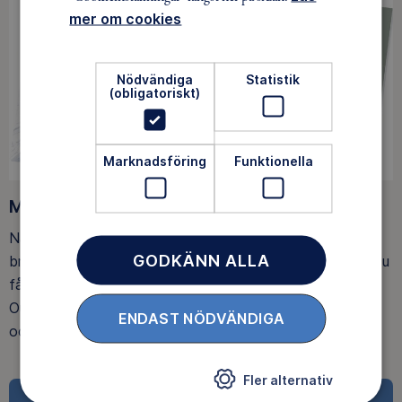
mer om cookies
Nödvändiga
Statistik
(obligatoriskt)
Marknadsföring
Funktionella
Medlemsförmåner
När du blir medlem får du Magasin Friluftsliv i din
GODKÄNN ALLA
brevlåda, med tips, tester och inspirerande reportage. Du
får också fina rabatter, som upp till 25% rabatt på
Outnorth och 20 % rabatt på utvalda boenden och ski-
ENDAST NÖDVÄNDIGA
och spårpass hos Idre Fjäll.
Fler alternativ