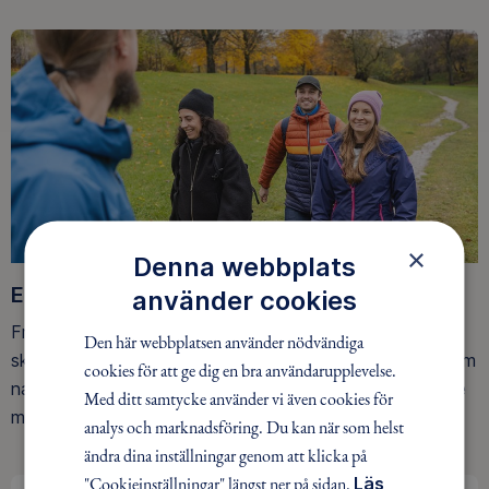
×
Denna webbplats
Ett friluftsliv för alla
använder cookies
Friluftsfrämjandet arbetar för att så många som möjligt
Den här webbplatsen använder nödvändiga
ska upptäcka den rörelseglädje och de hälsoeffekter som
cookies för att ge dig en bra användarupplevelse.
naturen ger. Som medlem bidrar du också till vårt arbete
Med ditt samtycke använder vi även cookies för
med att skydda allemansrätten.
analys och marknadsföring. Du kan när som helst
ändra dina inställningar genom att klicka på
"Cookieinställningar" längst ner på sidan.
Läs