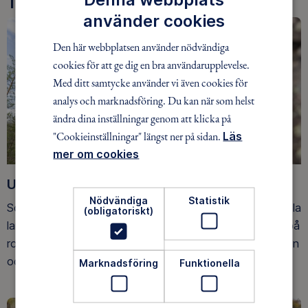
Tre goda skäl att bli medlem
använder cookies
Den här webbplatsen använder nödvändiga
cookies för att ge dig en bra användarupplevelse.
Med ditt samtycke använder vi även cookies för
analys och marknadsföring. Du kan när som helst
ändra dina inställningar genom att klicka på
"Cookieinställningar" längst ner på sidan.
Läs
mer om cookies
Upptäck nya äventyr
Nödvändiga
Statistik
Som medlem har du tillgång till alla våra äventyr, över hela
(obligatoriskt)
landet. Våra ideella ledare guidar barn, unga och vuxna på
roliga och trygga äventyr i skogen, på vattnet, snön, isen
och på fjället.
Marknadsföring
Funktionella