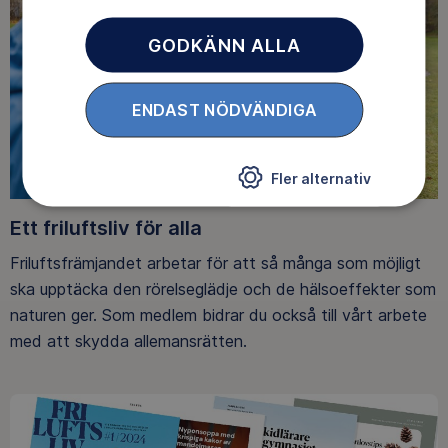
GODKÄNN ALLA
ENDAST NÖDVÄNDIGA
Fler alternativ
Ett friluftsliv för alla
Friluftsfrämjandet arbetar för att så många som möjligt
ska upptäcka den rörelseglädje och de hälsoeffekter som
naturen ger. Som medlem bidrar du också till vårt arbete
med att skydda allemansrätten.