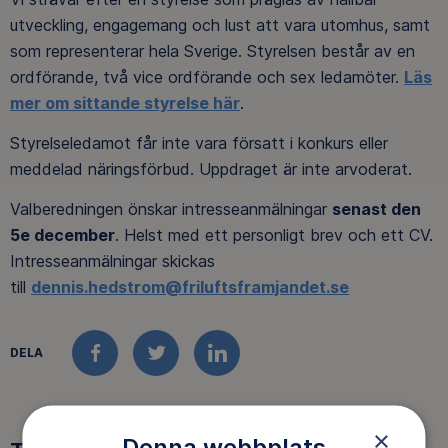
utveckling, engagemang och lust att vara utomhus, samt
som representerar hela Sverige. Styrelsen består av en
ordförande, två vice ordförande och sex ledamöter.
Läs
mer om sittande styrelse här
.
Styrelseledamot får inte vara försatt i konkurs eller
meddelad näringsförbud. Uppdraget är inte arvoderat.
Valberedningen önskar intresseanmälningar
senast den
5e december
. Helst med ett personligt brev och ett CV.
Intresseanmälningar skickas
till
dennis.hedstrom@friluftsframjandet.se
DELA
FACEBOOK
TWITTER
LINKEDIN
×
Denna webbplats