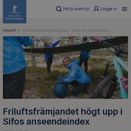
Hitta äventyr
Logga in
Aktuellt
Friluftsfrämjandet högt upp i Sifos anseendeindex
Friluftsfrämjandet högt upp i
Sifos anseendeindex