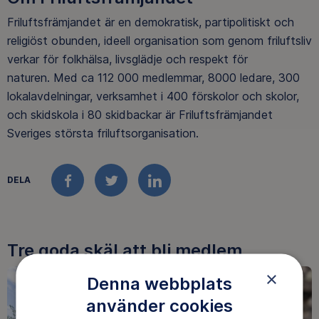
Friluftsfrämjandet är en demokratisk, partipolitiskt och
religiöst obunden, ideell organisation som genom friluftsliv
verkar för folkhälsa, livsglädje och respekt för
naturen. Med ca 112 000 medlemmar, 8000 ledare, 300
lokalavdelningar, verksamhet i 400 förskolor och skolor,
och skidskola i 80 skidbackar är Friluftsfrämjandet
Sveriges största friluftsorganisation.
DELA
FACEBOOK
TWITTER
LINKEDIN
Tre goda skäl att bli medlem
×
Denna webbplats
använder cookies