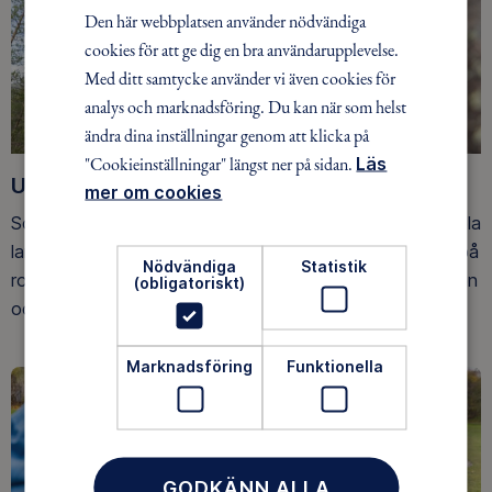
Den här webbplatsen använder nödvändiga
cookies för att ge dig en bra användarupplevelse.
Med ditt samtycke använder vi även cookies för
analys och marknadsföring. Du kan när som helst
ändra dina inställningar genom att klicka på
"Cookieinställningar" längst ner på sidan.
Läs
Upptäck nya äventyr
mer om cookies
Som medlem har du tillgång till alla våra äventyr, över hela
landet. Våra ideella ledare guidar barn, unga och vuxna på
Nödvändiga
Statistik
roliga och trygga äventyr i skogen, på vattnet, snön, isen
(obligatoriskt)
och på fjället.
Marknadsföring
Funktionella
GODKÄNN ALLA