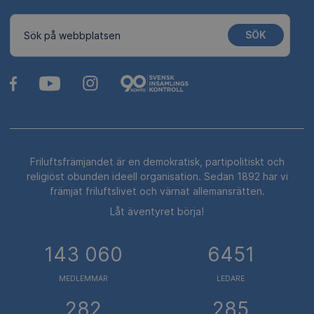
SÖK
Sök på webbplatsen
Friluftsfrämjandet är en demokratisk, partipolitiskt och
religiöst obunden ideell organisation. Sedan 1892 har vi
främjat friluftslivet och värnat allemansrätten.
Låt äventyret börja!
143 060
6451
MEDLEMMAR
LEDARE
282
285