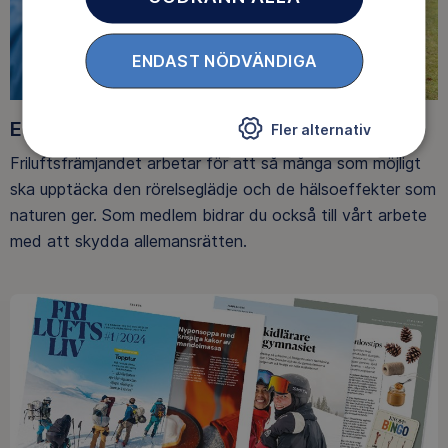
ENDAST NÖDVÄNDIGA
Ett friluftsliv för alla
Fler alternativ
Friluftsfrämjandet arbetar för att så många som möjligt
ska upptäcka den rörelseglädje och de hälsoeffekter som
naturen ger. Som medlem bidrar du också till vårt arbete
med att skydda allemansrätten.