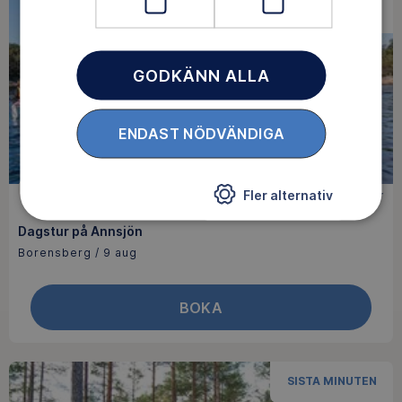
SISTA MINUTEN
GODKÄNN ALLA
ENDAST NÖDVÄNDIGA
Fler alternativ
KAJAK
100 kr
Dagstur på Annsjön
Borensberg / 9 aug
BOKA
SISTA MINUTEN