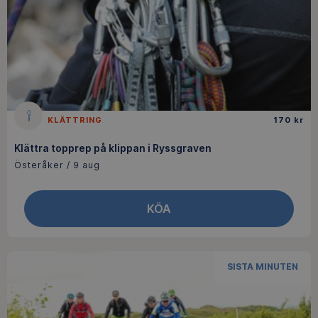
KLÄTTRING
170 kr
Klättra topprep på klippan i Ryssgraven
Österåker / 9 aug
KÖA
SISTA MINUTEN