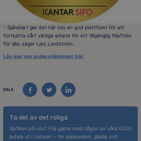
– Självklart ger det här oss en god plattform för att
fortsätta vårt viktiga arbete för ett tillgänglig friluftsliv
för alla, säger Lars Lundström.
Läs mer om undersökningen här.
DELA
FACEBOOK
TWITTER
LINKEDIN
Ta del av det roliga
Nyfiken på oss? Följ gärna med någon av våra 6500
ledare ut i naturen – för upplevelser, glädje och