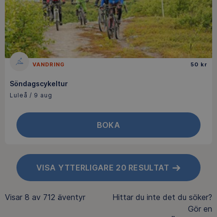
VANDRING
50 kr
Söndagscykeltur
Luleå / 9 aug
BOKA
VISA YTTERLIGARE 20 RESULTAT
Visar
8 av 712
äventyr
Hittar du inte det du söker?
Gör en