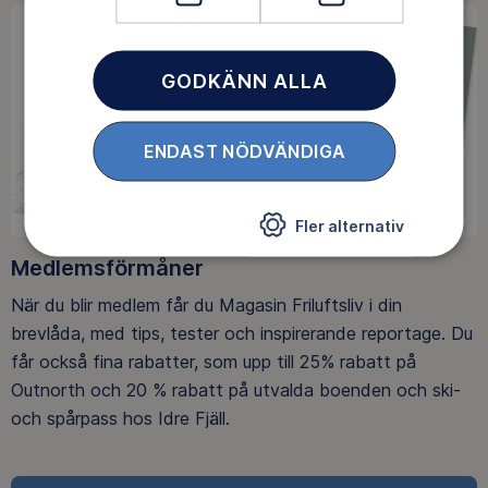
GODKÄNN ALLA
ENDAST NÖDVÄNDIGA
Fler alternativ
Medlemsförmåner
När du blir medlem får du Magasin Friluftsliv i din
brevlåda, med tips, tester och inspirerande reportage. Du
får också fina rabatter, som upp till 25% rabatt på
Outnorth och 20 % rabatt på utvalda boenden och ski-
och spårpass hos Idre Fjäll.