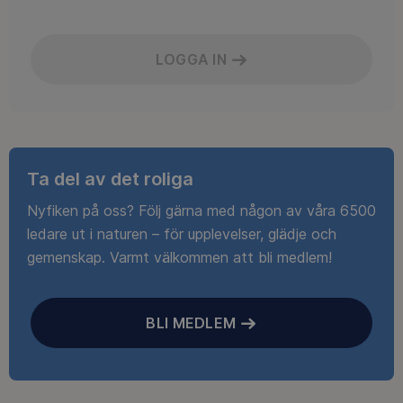
LOGGA IN
Ta del av det roliga
Nyfiken på oss? Följ gärna med någon av våra 6500
ledare ut i naturen – för upplevelser, glädje och
gemenskap. Varmt välkommen att bli medlem!
BLI MEDLEM