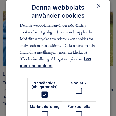
×
Denna webbplats
använder cookies
Den här webbplatsen använder nödvändiga
cookies för att ge dig en bra användarupplevelse.
Med ditt samtycke använder vi även cookies för
analys och marknadsföring. Du kan när som helst
ändra dina inställningar genom att klicka på
"Cookieinställningar" längst ner på sidan.
Läs
mer om cookies
Ett friluftsliv för alla
Friluftsfrämjandet arbetar för att så många som möjligt
Nödvändiga
Statistik
(obligatoriskt)
ska upptäcka den rörelseglädje och de hälsoeffekter som
naturen ger. Som medlem bidrar du också till vårt arbete
med att skydda allemansrätten.
Marknadsföring
Funktionella