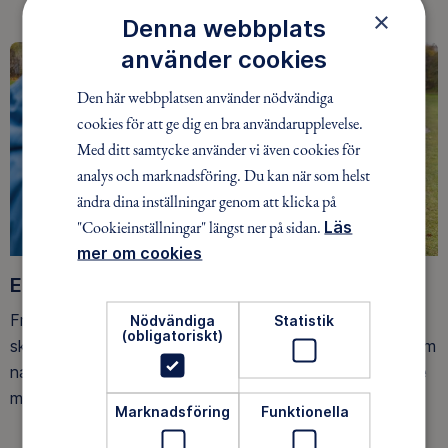
×
Denna webbplats
använder cookies
Den här webbplatsen använder nödvändiga
cookies för att ge dig en bra användarupplevelse.
Med ditt samtycke använder vi även cookies för
analys och marknadsföring. Du kan när som helst
ändra dina inställningar genom att klicka på
"Cookieinställningar" längst ner på sidan.
Läs
mer om cookies
Ett friluftsliv för alla
Friluftsfrämjandet arbetar för att så många som möjligt
Nödvändiga
Statistik
(obligatoriskt)
ska upptäcka den rörelseglädje och de hälsoeffekter som
naturen ger. Som medlem bidrar du också till vårt arbete
med att skydda allemansrätten.
Marknadsföring
Funktionella