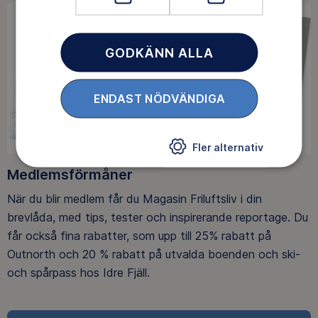
GODKÄNN ALLA
ENDAST NÖDVÄNDIGA
Fler alternativ
Medlemsförmåner
När du blir medlem får du Magasin Friluftsliv i din
brevlåda, med tips, tester och inspirerande reportage. Du
får också fina rabatter, som upp till 25% rabatt på
Outnorth och 20 % rabatt på utvalda boenden och ski-
och spårpass hos Idre Fjäll.