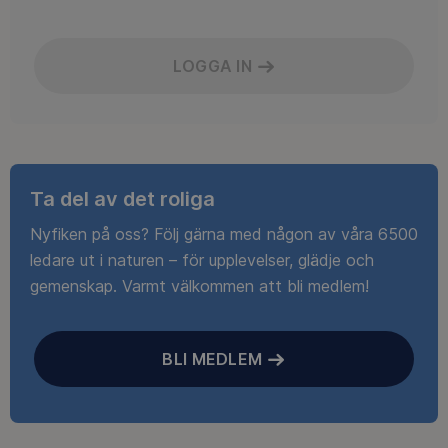
LOGGA IN
Ta del av det roliga
Nyfiken på oss? Följ gärna med någon av våra 6500
ledare ut i naturen – för upplevelser, glädje och
gemenskap. Varmt välkommen att bli medlem!
BLI MEDLEM