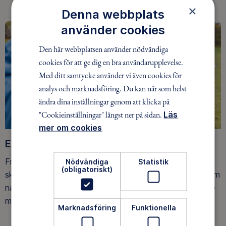
×
Denna webbplats
använder cookies
Den här webbplatsen använder nödvändiga
cookies för att ge dig en bra användarupplevelse.
Med ditt samtycke använder vi även cookies för
analys och marknadsföring. Du kan när som helst
ändra dina inställningar genom att klicka på
"Cookieinställningar" längst ner på sidan.
Läs
mer om cookies
Ett friluftsliv för alla
Friluftsfrämjandet arbetar för att så många som möjligt
Nödvändiga
Statistik
(obligatoriskt)
ska upptäcka den rörelseglädje och de hälsoeffekter som
naturen ger. Som medlem bidrar du också till vårt arbete
med att skydda allemansrätten.
Marknadsföring
Funktionella