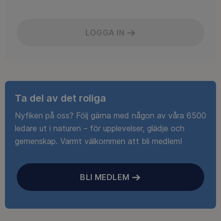
LOGGA IN
Ta del av det roliga
Nyfiken på oss? Följ gärna med någon av våra 6500
ledare ut i naturen – för upplevelser, glädje och
gemenskap. Varmt välkommen att bli medlem!
BLI MEDLEM