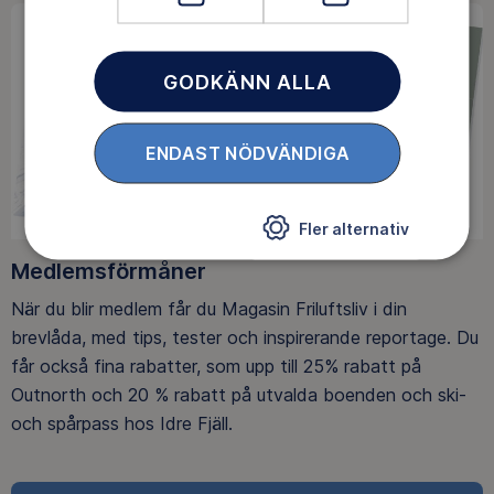
GODKÄNN ALLA
ENDAST NÖDVÄNDIGA
Fler alternativ
Medlemsförmåner
När du blir medlem får du Magasin Friluftsliv i din
brevlåda, med tips, tester och inspirerande reportage. Du
får också fina rabatter, som upp till 25% rabatt på
Outnorth och 20 % rabatt på utvalda boenden och ski-
och spårpass hos Idre Fjäll.