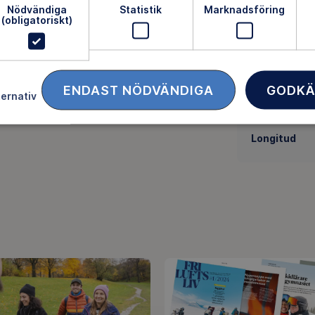
Nödvändiga
Statistik
Marknadsföring
(obligatoriskt)
Plats:
Aling
Samlingspl
ENDAST NÖDVÄNDIGA
GODKÄ
ternativ
Latitud
Longitud