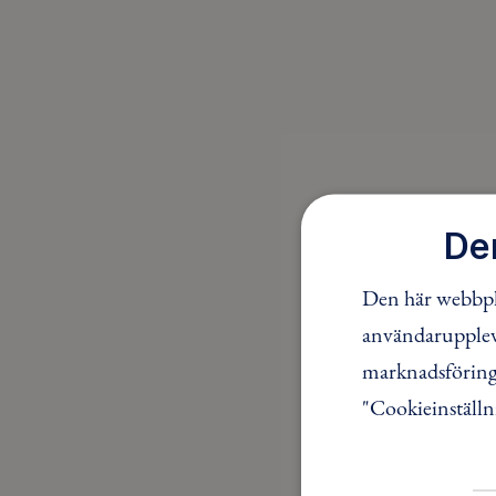
De
Den här webbpla
användaruppleve
marknadsföring.
"Cookieinställn