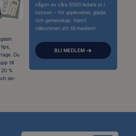
någon av våra 6500 ledare ut i
naturen – för upplevelser, glädje
och gemenskap. Varmt
välkommen att bli medlem!
agasin
tips,
BLI MEDLEM
rtage. Du
pp till
 20 %
ch ski-