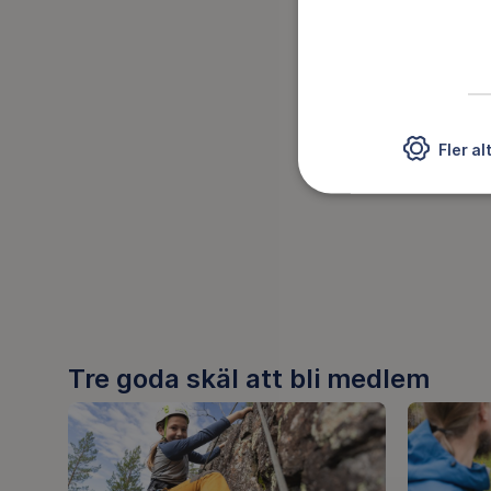
Fler al
Tre goda skäl att bli medlem