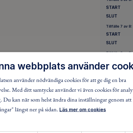
START
SLUT
Tillfälle 7 av 8:
START
SLUT
Tillfälle 8 av 8:
START
nna webbplats använder cook
SLUT
tsen använder nödvändiga cookies för att ge dig en bra
MEDLEMSPR
lse. Med ditt samtycke använder vi även cookies för analy
Bli medlem
 Du kan när som helst ändra dina inställningar genom att 
Barn
ingar" längst ner på sidan.
Läs mer om cookies
Ungdom
Vuxen
Familj