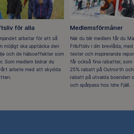
ftsliv för alla
Medlemsförmåner
ämjandet arbetar för att så
När du blir medlem får du M
 möjligt ska upptäcka den
Friluftsliv i din brevlåda, med 
ädje och de hälsoeffekter som
tester och inspirerande repo
er. Som medlem bidrar du
får också fina rabatter, som u
 vårt arbete med att skydda
25% rabatt på Outnorth och
tten.
rabatt på utvalda boenden o
och spårpass hos Idre Fjäll.