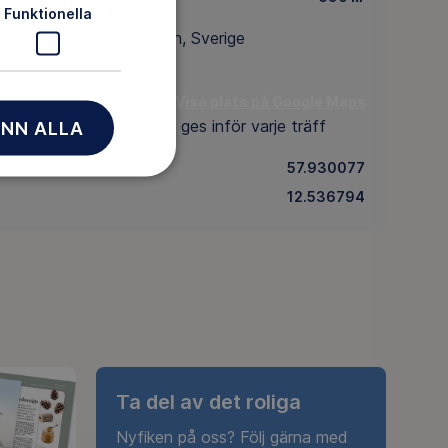
Funktionella
sås, Västra Götalands län, Sverige
Visa plats på Google Maps
ats:
Info om mötesplats ges inför varje träff
NN ALLA
57.930077
12.536794
Ta del av det roliga
Nyfiken på oss? Följ gärna med