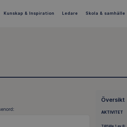
Kunskap & Inspiration
Ledare
Skola & samhälle
Översikt
senord:
AKTIVITET
Tillfälle 1 av 8: