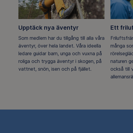
Upptäck nya äventyr
Ett frilu
Som medlem har du tillgång till alla våra
Friluftsfr
äventyr, över hela landet. Våra ideella
många som
ledare guidar barn, unga och vuxna på
rörelsegl
roliga och trygga äventyr i skogen, på
naturen g
vattnet, snön, isen och på fjället.
också till
allemansrä